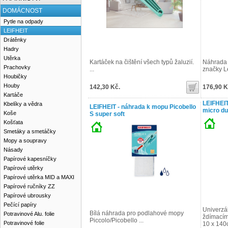
DOMÁCNOST
Pytle na odpady
LEIFHEIT
Drátěnky
Hadry
Utěrka
Kartáček na čištění všech typů žaluzií.
Náhrada 
Prachovky
...
značky Le
Houbičky
Houby
142,30 Kč.
176,90 K
Kartáče
LEIFHEIT
Kbelíky a vědra
LEIFHEIT - náhrada k mopu Picobello
micro du
Koše
S super soft
Košťata
Smetáky a smetáčky
Mopy a soupravy
Násady
Papírové kapesníčky
Papírové utěrky
Papírové utěrka MID a MAXI
Papírové ručníky ZZ
Papírové ubrousky
Pečící papíry
Univerzá
Bílá náhrada pro podlahové mopy
Potravinové Alu. folie
ždímacím
Piccolo/Picobello ...
Potravinové folie
10 x 140c 