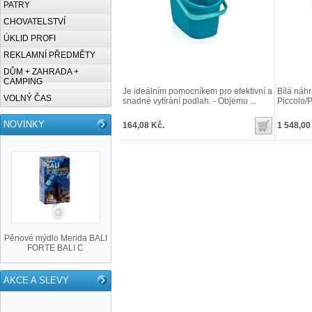
PATRY
CHOVATELSTVÍ
ÚKLID PROFI
REKLAMNÍ PŘEDMĚTY
DŮM + ZAHRADA +
CAMPING
Je ideálním pomocníkem pro efektivní a
Bílá náh
VOLNÝ ČAS
snadné vytírání podlah. - Objemu ...
Piccolo/P
NOVINKY
164,08 Kč.
1 548,00
Pěnové mýdlo Merida BALI
FORTE BALI C
AKCE A SLEVY