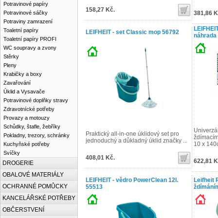
Potravinové papíry
158,27 Kč.
Potravinové sáčky
381,86 K
Potraviny zamrazení
LEIFHEIT
Toaletní papíry
LEIFHEIT - set Classic mop 56792
náhrada 
Toaletní papíry PROFI
WC soupravy a zvony
Stěrky
Pleny
Krabičky a boxy
Zavařování
Úklid a Vysavače
Potravinové doplňky stravy
Zdravotnícké potřeby
Provazy a motouzy
Schůdky, štafle, žebříky
Univerzá
Praktický all-in-one úklidový set pro
Pokladny, trezory, schránky
ždímacím
jednoduchý a důkladný úklid značky ...
10 x 140c 
Kuchyňské potřeby
Svíčky
408,01 Kč.
622,81 K
DROGERIE
OBALOVÉ MATERIÁLY
LEIFHEIT - vědro PowerClean 12l.
Leifheit
OCHRANNÉ POMŮCKY
55513
ždímání
KANCELÁŘSKÉ POTŘEBY
OBČERSTVENÍ