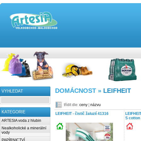
DOMÁCNOST »
LEIFHEIT
VYHLEDAT
třídit dle:
ceny
|
názvu
KATEGORIE
LEIFHEIT - čistič žaluzií 41316
LEIFHEIT
S cotton
ARTESIA voda z hlubin
Nealkoholické a minerální
vody
PAPÍRNICTVÍ